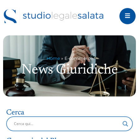
Home
»
E-commerce
News Giuridiche
Cerca