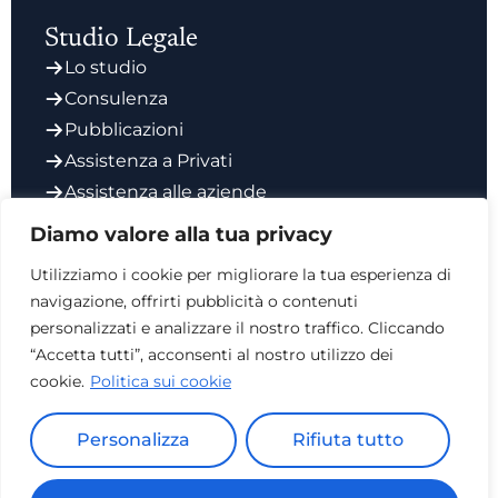
Studio Legale
Lo studio
Consulenza
Pubblicazioni
Assistenza a Privati
Assistenza alle aziende
Codice Etico degli Avvocati
Diamo valore alla tua privacy
Contatti
Utilizziamo i cookie per migliorare la tua esperienza di
navigazione, offrirti pubblicità o contenuti
Via Giorgio Vasari 6, 00196
personalizzati e analizzare il nostro traffico. Cliccando
info@studiosalata.it
“Accetta tutti”, acconsenti al nostro utilizzo dei
0689418992
cookie.
Politica sui cookie
0689418993
Studio Legale Roma – Avvocato Aurelio Salata -
Personalizza
Rifiuta tutto
Via Giorgio Vasari 6, 00196 - 11735991009