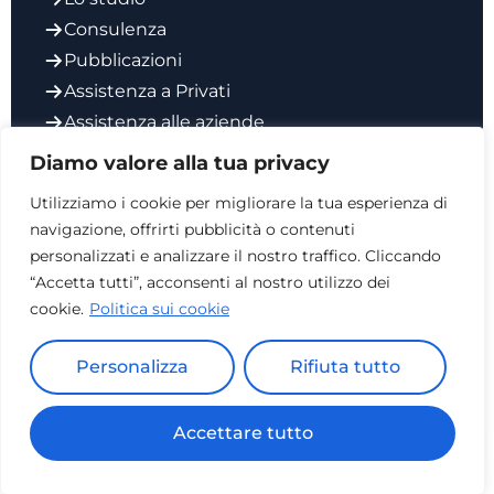
Consulenza
Pubblicazioni
Assistenza a Privati
Assistenza alle aziende
Codice Etico degli Avvocati
Diamo valore alla tua privacy
Contatti
Utilizziamo i cookie per migliorare la tua esperienza di
navigazione, offrirti pubblicità o contenuti
Via Giorgio Vasari 6, 00196
personalizzati e analizzare il nostro traffico. Cliccando
info@studiosalata.it
“Accetta tutti”, acconsenti al nostro utilizzo dei
0689418992
cookie.
Politica sui cookie
0689418993
Studio Legale Roma – Avvocato Aurelio Salata -
Personalizza
Rifiuta tutto
Via Giorgio Vasari 6, 00196 - 11735991009
Accettare tutto
Powered By Xonex
Privacy e Cookie Policy