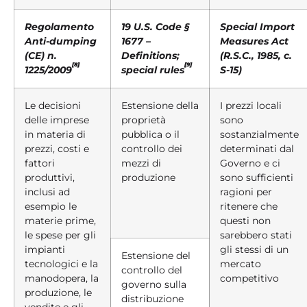
Regolamento
19 U.S. Code §
Special Import
Anti-dumping
1677 –
Measures Act
(CE) n.
Definitions;
(R.S.C., 1985, c.
[8]
[9]
1225/2009
special rules
S-15)
Le decisioni
Estensione della
I prezzi locali
delle imprese
proprietà
sono
in materia di
pubblica o il
sostanzialmente
prezzi, costi e
controllo dei
determinati dal
fattori
mezzi di
Governo e ci
produttivi,
produzione
sono sufficienti
inclusi ad
ragioni per
esempio le
ritenere che
materie prime,
questi non
le spese per gli
sarebbero stati
impianti
gli stessi di un
Estensione del
tecnologici e la
mercato
controllo del
manodopera, la
competitivo
governo sulla
produzione, le
distribuzione
vendite e gli