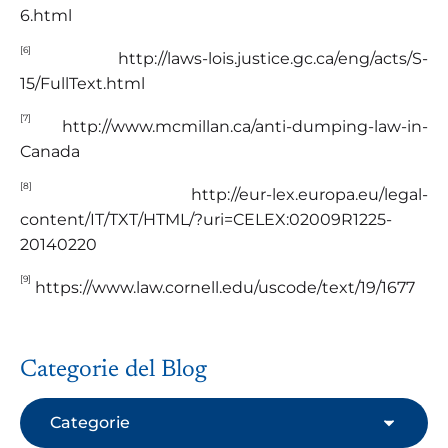
6.html
[6]
http://laws-lois.justice.gc.ca/eng/acts/S-
15/FullText.html
[7]
http://www.mcmillan.ca/anti-dumping-law-in-
Canada
[8]
http://eur-lex.europa.eu/legal-
content/IT/TXT/HTML/?uri=CELEX:02009R1225-
20140220
[9]
https://www.law.cornell.edu/uscode/text/19/1677
Categorie del Blog
Categorie