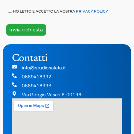
HO LETTO E ACCETTO LA VOSTRA
PRIVACY POLICY
Contatti
info@studiosalata.it
0689418992
0689418993
Via Giorgio Vasari 6, 00196