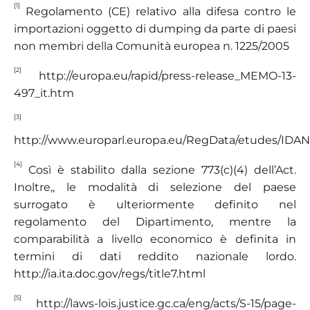
[1]
Regolamento (CE) relativo alla difesa contro le
importazioni oggetto di dumping da parte di paesi
non membri della Comunità europea n. 1225/2005
[2]
http://europa.eu/rapid/
press-release_MEMO-13-
497_it.
htm
[3]
http://www.europarl.europa.eu/RegData/etudes/ID
[4]
Così è stabilito dalla sezione 773(c)(4) dell’Act.
Inoltre,, le modalità di selezione del paese
surrogato è ulteriormente definito nel
regolamento del Dipartimento, mentre la
comparabilità a livello economico è definita in
termini di dati reddito nazionale lordo.
http://ia.ita.doc.gov/regs/title7.html
[5]
http://laws-lois.justice.gc.ca/eng/acts/S-15/page-