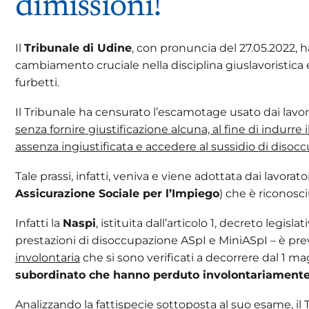
dimissioni!
Il
Tribunale di Udine
, con pronuncia del 27.05.2022, 
cambiamento cruciale nella disciplina giuslavoristica
furbetti.
Il Tribunale ha censurato l’escamotage usato dai lavor
senza fornire giustificazione alcuna, al fine di indurre 
assenza ingiustificata e accedere al sussidio di disoc
Tale prassi, infatti, veniva e viene adottata dai lavora
Assicurazione Sociale per l’Impiego
) che è riconosc
Infatti la
Naspi
, istituita dall’articolo 1, decreto legis
prestazioni di disoccupazione ASpI e MiniASpI – è previ
involontaria
che si sono verificati a decorrere dal 1 ma
subordinato che hanno perduto involontariamente
Analizzando la fattispecie sottoposta al suo esame, il