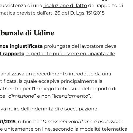
a sussistenza di una
risoluzione di fatto
del rapporto di
atica previste dall’art. 26 del D. Lgs. 151/2015
ibunale di Udine
nza ingiustificata
prolungata del lavoratore deve
il rapporto
, e pertanto può essere equiparata alle
 si analizzava un procedimento introdotto da una
tificata, la quale eccepiva principalmente la
l Centro per l’Impiego la chiusura del rapporto di
ce “
dimissione
” e non “l
icenziamento
”.
va fruire dell’indennità di disoccupazione.
151/2015
, rubricato “
Dimissioni volontarie e risoluzione
te unicamente on line, secondo la modalità telematica