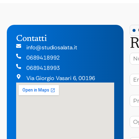
Contatti
R
info@studiosalata.it
0689418992
0689418993
Via Giorgio Vasari 6, 00196