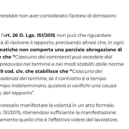
rerebbe non aver considerato l’ipotesi di dimissioni
l’a
rt. 26 D. Lgs. 151/2015
non può che riguardare
 di risolvere il rapporto, precisando altresì che, in ogni
ematiche non comporta una parziale abrogazione di
e che “
Ciascuno dei contraenti può recedere dal
preavviso nel termine e nei modi stabiliti dalle norme
119 cod. civ. che stabilisce che “
Ciascuno dei
cadenza del termine, se il contratto è a tempo
tempo indeterminato, qualora si verifichi una causa
, del rapporto
”.
 necessario manifestare la volontà in un atto formale,
. 151/2015, ritenendosi sufficiente la manifestazione
ente quello che è l’effettivo volere del lavoratore.