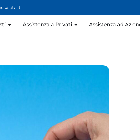
osalata.it
sti
Assistenza a Privati
Assistenza ad Azie