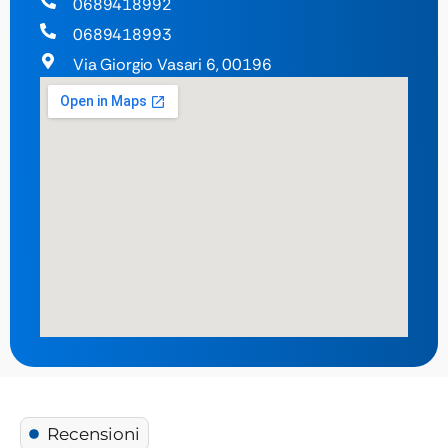
0689418992
0689418993
Via Giorgio Vasari 6, 00196
Recensioni