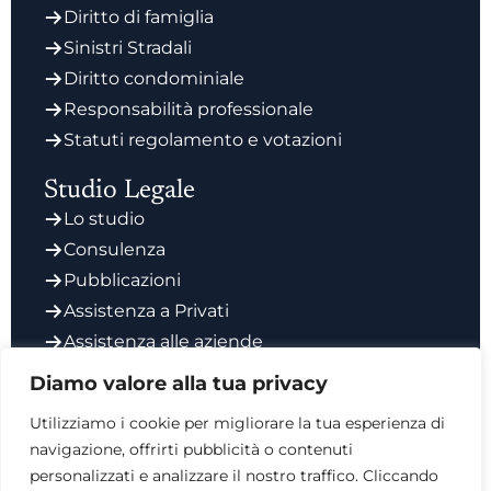
Diritto di famiglia
Sinistri Stradali
Diritto condominiale
Responsabilità professionale
Statuti regolamento e votazioni
Studio Legale
Lo studio
Consulenza
Pubblicazioni
Assistenza a Privati
Assistenza alle aziende
Codice Etico degli Avvocati
Diamo valore alla tua privacy
Contatti
Utilizziamo i cookie per migliorare la tua esperienza di
Via Giorgio Vasari 6, 00196
navigazione, offrirti pubblicità o contenuti
personalizzati e analizzare il nostro traffico. Cliccando
info@studiosalata.it