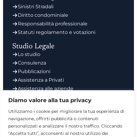
Sinistri Stradali
Diritto condominiale
Responsabilità professionale
Statuti regolamento e votazioni
Studio Legale
Lo studio
Consulenza
Pubblicazioni
Assistenza a Privati
Assistenza alle aziende
Codice Etico degli Avvocati
Diamo valore alla tua privacy
Contatti
Utilizziamo i cookie per migliorare la tua esperienza di
Via Giorgio Vasari 6, 00196
navigazione, offrirti pubblicità o contenuti
personalizzati e analizzare il nostro traffico. Cliccando
info@studiosalata.it
“Accetta tutti”, acconsenti al nostro utilizzo dei
0689418992