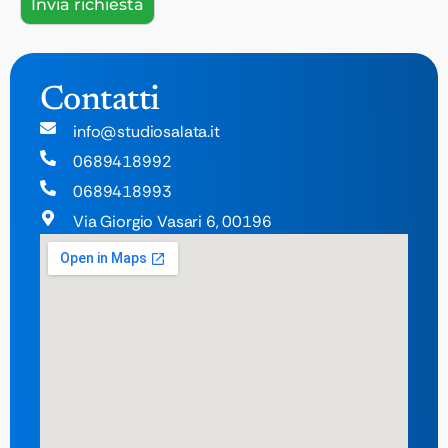
Contatti
info@studiosalata.it
0689418992
0689418993
Via Giorgio Vasari 6, 00196