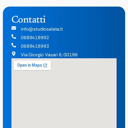
Contatti
info@studiosalata.it
0689418992
0689418993
Via Giorgio Vasari 6, 00196